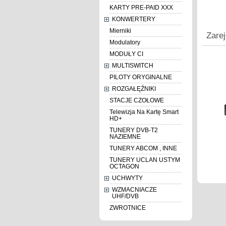
KARTY PRE-PAID XXX
KONWERTERY
Mierniki
Zarej
Modulatory
MODUŁY CI
MULTISWITCH
PILOTY ORYGINALNE
ROZGAŁĘŹNIKI
STACJE CZOŁOWE
Telewizja Na Kartę Smart
HD+
TUNERY DVB-T2
NAZIEMNE
TUNERY ABCOM , INNE
TUNERY UCLAN USTYM
OCTAGON
UCHWYTY
WZMACNIACZE
UHF/DVB
ZWROTNICE