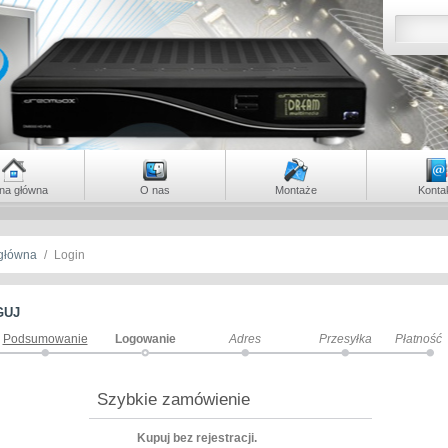
ona główna
O nas
Montaże
Konta
 główna
/
Login
GUJ
Podsumowanie
Logowanie
Adres
Przesyłka
Płatność
Szybkie zamówienie
Kupuj bez rejestracji.