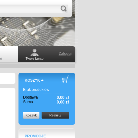
Zaloguj
kt
Twoje konto
KOSZYK
Brak produktów
Dostawa
0,00 zł
Suma
0,00 zł
Koszyk
Realizuj
PROMOCJE