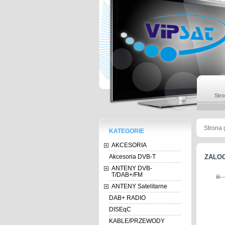
Str
Strona
KATEGORIE
AKCESORIA
ZALO
Akcesoria DVB-T
ANTENY DVB-
T/DAB+/FM
ANTENY Satelitarne
DAB+ RADIO
DISEqC
KABLE/PRZEWODY